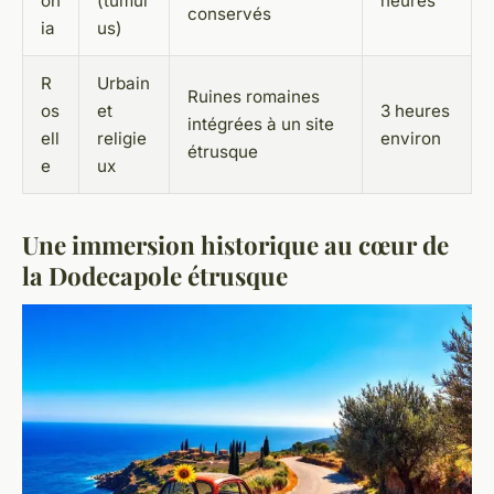
on
(tumul
heures
conservés
ia
us)
R
Urbain
Ruines romaines
os
et
3 heures
intégrées à un site
ell
religie
environ
étrusque
e
ux
Une immersion historique au cœur de
la Dodecapole étrusque